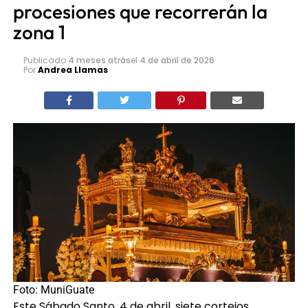
procesiones que recorrerán la
zona 1
Publicado
4 meses atrás
el
4 de abril de 2026
Por
Andrea Llamas
Foto: MuniGuate
Este Sábado Santo, 4 de abril, siete cortejos