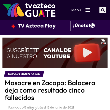
Menú
TV Azteca Play
¡Únete!
DEPARTAMENTALES
Masacre en Zacapa: Balacera
deja como resultado cinco
fallecidos
Publicado
5 años atrás
el
12 de junio de 2021
Por
Azteca Noticias