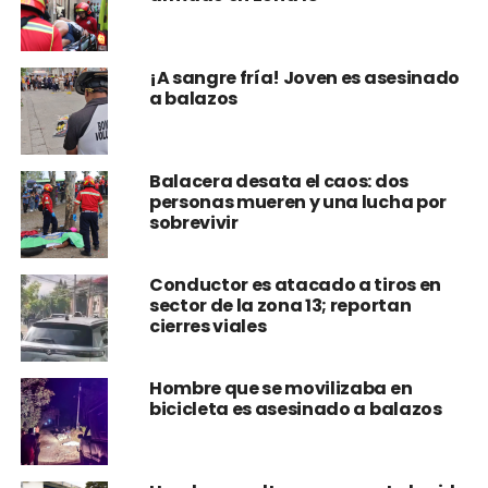
¡A sangre fría! Joven es asesinado
a balazos
Balacera desata el caos: dos
personas mueren y una lucha por
sobrevivir
Conductor es atacado a tiros en
sector de la zona 13; reportan
cierres viales
Hombre que se movilizaba en
bicicleta es asesinado a balazos
Hombre resulta gravemente herido
en ataque armado en zona 14