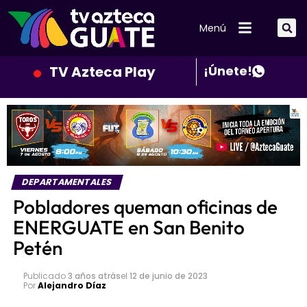
Menú
TV Azteca Play
¡Únete!
DEPARTAMENTALES
Pobladores queman oficinas de
ENERGUATE en San Benito
Petén
Publicado
3 años atrás
el
12 de junio de 2023
Por
Alejandro Díaz