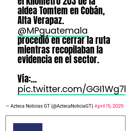
el kilómetro 203 de la
aldea Tomtem en Cobán,
Alta Verapaz.
@MPguatemala
procedió en cerrar la ruta
mientras recopilaban la
evidencia en el sector.
Vía:…
pic.twitter.com/GGI1Wg7k
April 15, 2025
— Azteca Noticias GT (@AztecaNoticiaGT)