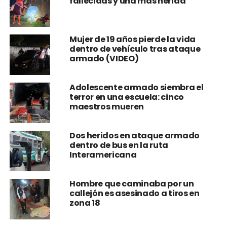
fallecidas y una más herida
Mujer de 19 años pierde la vida
dentro de vehículo tras ataque
armado (VIDEO)
Adolescente armado siembra el
terror en una escuela: cinco
maestros mueren
Dos heridos en ataque armado
dentro de bus en la ruta
Interamericana
Hombre que caminaba por un
callejón es asesinado a tiros en
zona 18