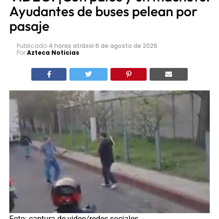
Ayudantes de buses pelean por
pasaje
Publicado
4 horas atrás
el
6 de agosto de 2026
Por
Azteca Noticias
Foto: captura de video/redes sociales