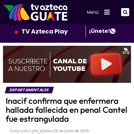
Menú
TV Azteca Play
¡Únete!
DEPARTAMENTALES
Inacif confirma que enfermera
hallada fallecida en penal Cantel
fue estrangulada
Publicado
1 año atrás
el
25 de junio de 2025