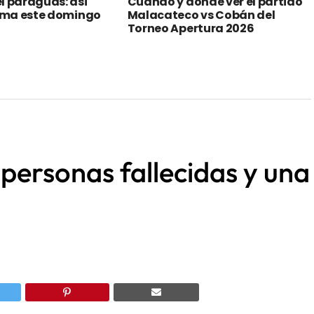
l paraguas: así
Cuándo y dónde ver el partido
lima este domingo
Malacateco vs Cobán del
Torneo Apertura 2026
personas fallecidas y una