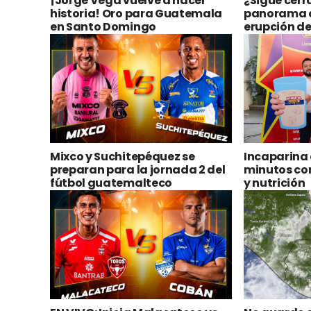
¡Jorge Vega vuelve a hacer
¿Sigue cerra
historia! Oro para Guatemala
panorama d
en Santo Domingo
erupción de
Mixco y Suchitepéquez se
Incaparina e
preparan para la jornada 2 del
minutos co
fútbol guatemalteco
y nutrición