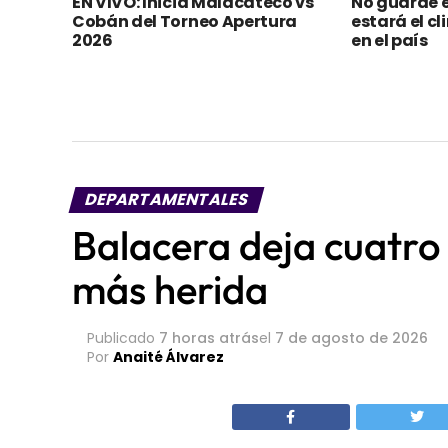
EN VIVO: Inicia Malacateco vs
No guarde e
Cobán del Torneo Apertura
estará el c
2026
en el país
DEPARTAMENTALES
Balacera deja cuatro 
más herida
Publicado
7 horas atrás
el
7 de agosto de 2026
Por
Anaité Álvarez