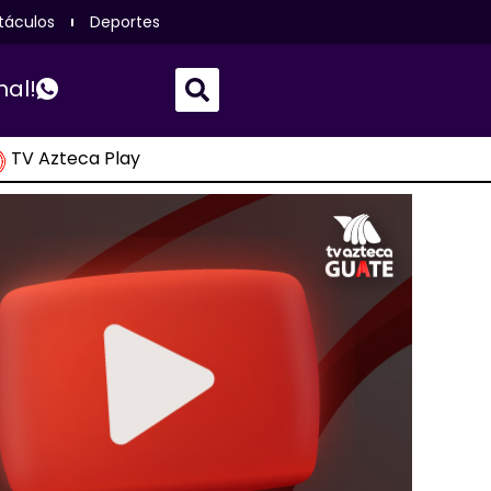
táculos
Deportes
nal!
TV Azteca Play