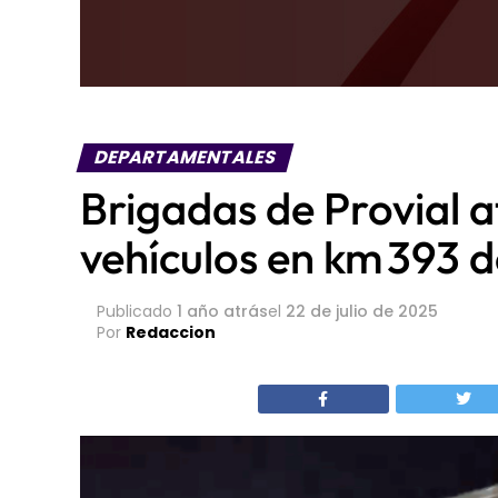
DEPARTAMENTALES
Brigadas de Provial a
vehículos en km 393 d
Publicado
1 año atrás
el
22 de julio de 2025
Por
Redaccion