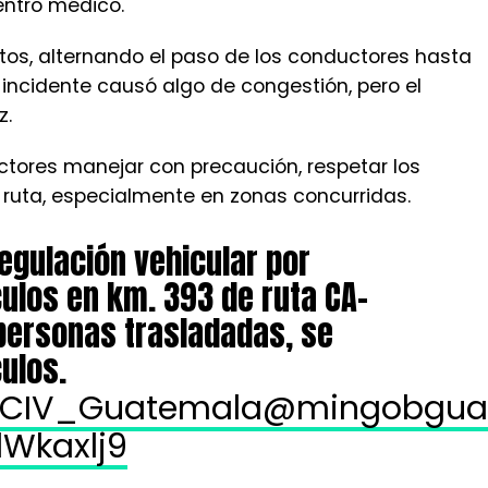
entro médico.
nutos, alternando el paso de los conductores hasta
El incidente causó algo de congestión, pero el
z.
tores manejar con precaución, respetar los
a ruta, especialmente en zonas concurridas.
regulación vehicular por
culos en km. 393 de ruta CA-
 personas trasladadas, se
ulos.
CIV_Guatemala
@mingobgua
dWkaxlj9