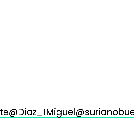
te
@Diaz_1Miguel
@surianobu