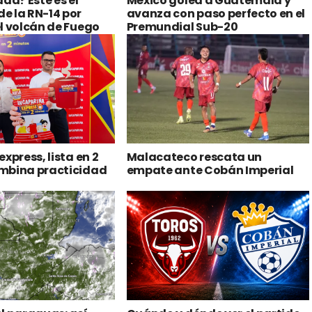
da? Este es el
México golea a Guatemala y
e la RN-14 por
avanza con paso perfecto en el
l volcán de Fuego
Premundial Sub-20
xpress, lista en 2
Malacateco rescata un
mbina practicidad
empate ante Cobán Imperial