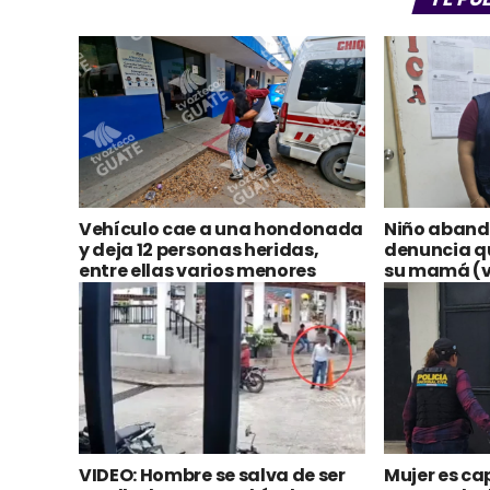
Vehículo cae a una hondonada
Niño aband
y deja 12 personas heridas,
denuncia q
entre ellas varios menores
su mamá (v
VIDEO: Hombre se salva de ser
Mujer es ca