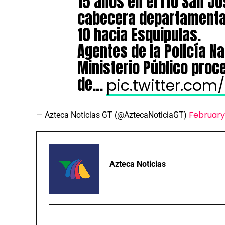
15 años en el río San Jo
cabecera departamental,
10 hacia Esquipulas.
Agentes de la Policía Nac
Ministerio Público pro
de…
pic.twitter.co
February
— Azteca Noticias GT (@AztecaNoticiaGT)
Azteca Noticias