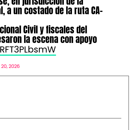
sé, en jurisdicción de la
 a un costado de la ruta CA-
ional Civil y fiscales del
cesaron la escena con apoyo
m/RFT3PLbsmW
 20, 2026