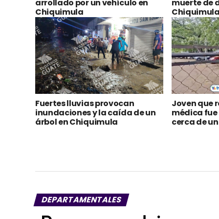
arrollado por un vehículo en
muerte de 
Chiquimula
Chiquimul
Fuertes lluvias provocan
Joven que r
inundaciones y la caída de un
médica fue 
árbol en Chiquimula
cerca de un
DEPARTAMENTALES