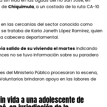
a sin vida en las aguas del río San José, en
l de
Chiquimula
, a un costado de la ruta CA-10
de en las cercanías del sector conocido como
 se trataba de Karla Janeth López Ramírez, quien
e la cabecera departamental.
ía salido de su vivienda el martes
indicando
onces no se tuvo información sobre su paradero
les del Ministerio Público procesaron la escena,
oluntarios brindaron apoyo en las labores de
sin vida a una adolescente de