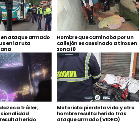
s en ataque armado
Hombre que caminaba por un
us en la ruta
callejón es asesinado a tiros en
cana
zona 18
lazos a tráiler;
Motorista pierde la vida y otro
acionalidad
hombre resulta herido tras
esulta herido
ataque armado (VIDEO)