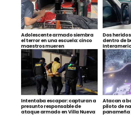
Adolescente armado siembra
Dos herido
el terror en una escuela: cinco
dentro de b
maestros mueren
Interameri
Intentaba escapar: capturan a
Atacan a ba
presunto responsable de
piloto de n
ataque armado en Villa Nueva
panameña r