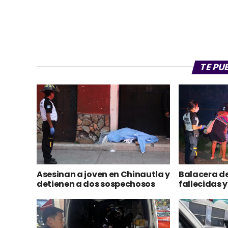
TE PU
Asesinan a joven en Chinautla y
Balacera d
detienen a dos sospechosos
fallecidas 