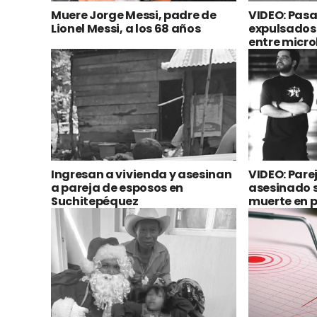
Muere Jorge Messi, padre de
VIDEO: Pasa
Lionel Messi, a los 68 años
expulsados 
entre micro
Ingresan a vivienda y asesinan
VIDEO: Pare
a pareja de esposos en
asesinado s
Suchitepéquez
muerte en p