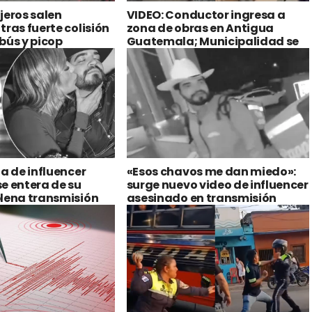
jeros salen
VIDEO: Conductor ingresa a
tras fuerte colisión
zona de obras en Antigua
bús y picop
Guatemala; Municipalidad se
pronuncia
ja de influencer
«Esos chavos me dan miedo»:
e entera de su
surge nuevo video de influencer
lena transmisión
asesinado en transmisión