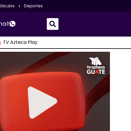
táculos
Deportes
nal!
TV Azteca Play