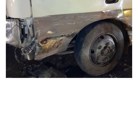
Por su parte, un total de
16 personas fueron
evaluadas por bomberos
, debido a que
presentaban
crisis nerviosa luego del fuerte
impacto.
Todas fueron atendidas y estabilizadas
en el lugar.