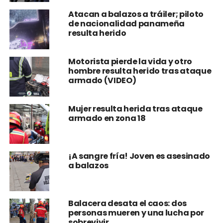
Atacan a balazos a tráiler; piloto
de nacionalidad panameña
resulta herido
Motorista pierde la vida y otro
hombre resulta herido tras ataque
armado (VIDEO)
Mujer resulta herida tras ataque
armado en zona 18
¡A sangre fría! Joven es asesinado
a balazos
Balacera desata el caos: dos
personas mueren y una lucha por
sobrevivir