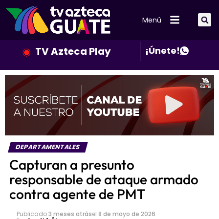
Menú
TV Azteca Play
¡Únete!
DEPARTAMENTALES
Capturan a presunto
responsable de ataque armado
contra agente de PMT
Publicado
3 meses atrás
el
8 de mayo de 2026