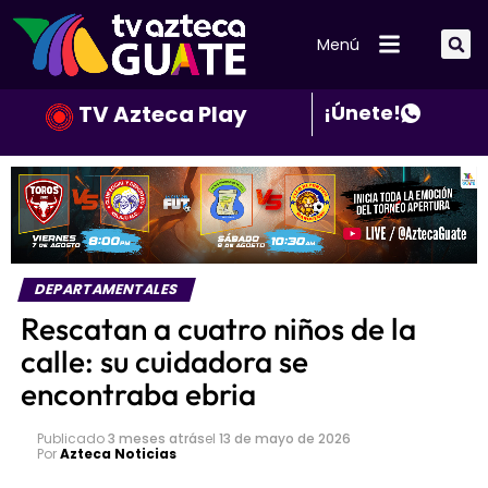
Menú
TV Azteca Play
¡Únete!
DEPARTAMENTALES
Rescatan a cuatro niños de la
calle: su cuidadora se
encontraba ebria
Publicado
3 meses atrás
el
13 de mayo de 2026
Por
Azteca Noticias