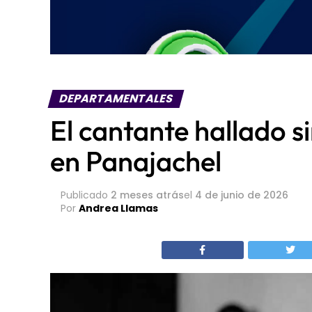
DEPARTAMENTALES
El cantante hallado s
en Panajachel
Publicado
2 meses atrás
el
4 de junio de 2026
Por
Andrea Llamas