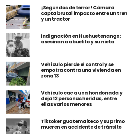
por un camión
¡Segundos de terror! Cámara
capta brutal impacto entre un tren
y un tractor
Indignación en Huehuetenango:
asesinan a abuelito y su nieta
Vehículo pierde el control y se
empotra contra una vivienda en
zona 13
Vehículo cae a una hondonada y
deja 12 personas heridas, entre
ellas varios menores
Tiktoker guatemalteco y su primo