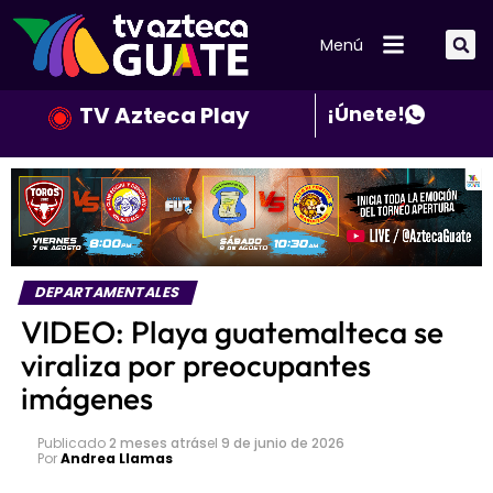
Menú
TV Azteca Play
¡Únete!
DEPARTAMENTALES
VIDEO: Playa guatemalteca se
viraliza por preocupantes
imágenes
Publicado
2 meses atrás
el
9 de junio de 2026