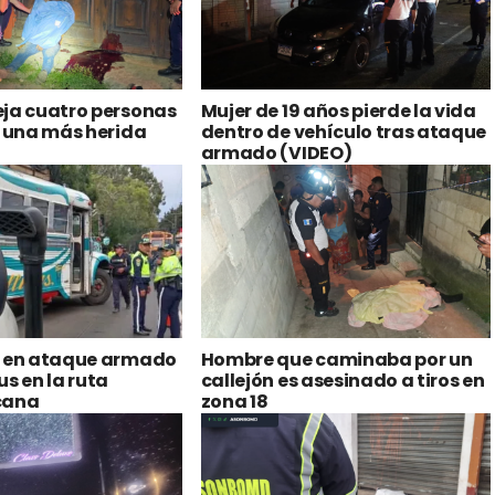
eja cuatro personas
Mujer de 19 años pierde la vida
y una más herida
dentro de vehículo tras ataque
armado (VIDEO)
s en ataque armado
Hombre que caminaba por un
us en la ruta
callejón es asesinado a tiros en
cana
zona 18