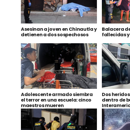
Asesinan a joven en Chinautla y
Balacera d
detienen a dos sospechosos
fallecidas 
Adolescente armado siembra
Dos herido
el terror en una escuela: cinco
dentro de b
maestros mueren
Interameri