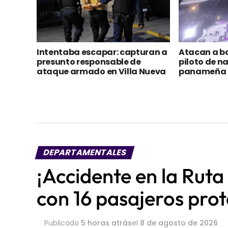
Intentaba escapar: capturan a
Atacan a ba
presunto responsable de
piloto de n
ataque armado en Villa Nueva
panameña r
DEPARTAMENTALES
¡Accidente en la Ruta
con 16 pasajeros pro
Publicado
5 horas atrás
el
8 de agosto de 2026