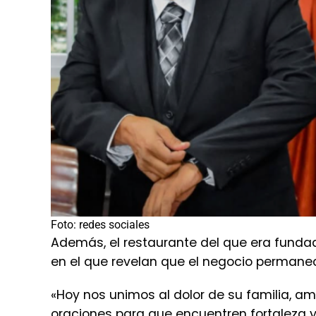
Foto: redes sociales
Además, el restaurante del que era fund
en el que revelan que el negocio permane
«Hoy nos unimos al dolor de su familia, a
oraciones para que encuentren fortaleza 