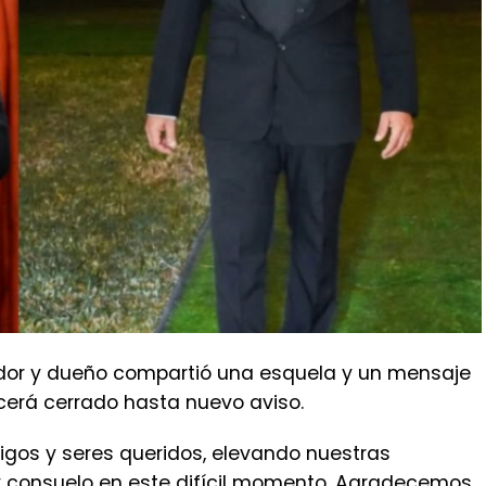
ador y dueño compartió una esquela y un mensaje
cerá cerrado hasta nuevo aviso.
migos y seres queridos, elevando nuestras
y consuelo en este difícil momento. Agradecemos