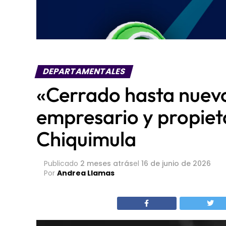
DEPARTAMENTALES
«Cerrado hasta nuevo
empresario y propiet
Chiquimula
Publicado
2 meses atrás
el
16 de junio de 2026
Por
Andrea Llamas