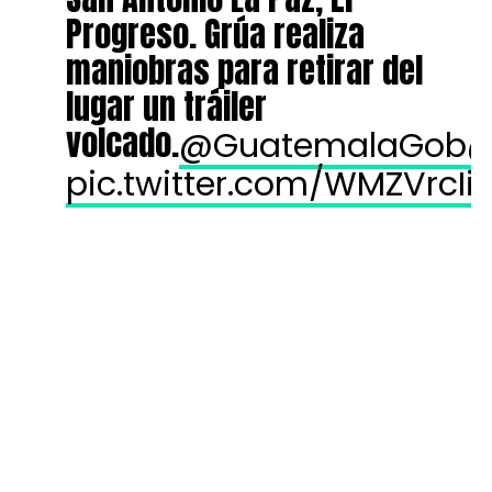
maniobras para retirar del
lugar un tráiler
volcado.
@GuatemalaGob
@
pic.twitter.com/WMZVrcIi
August 7, 2026
— PROVIAL-CIV (@ProvialOficial)
Anaité Álvarez