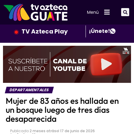
Menú
TV Azteca Play
¡Únete!
DEPARTAMENTALES
Mujer de 83 años es hallada en
un bosque luego de tres días
desaparecida
Publicado
2 meses atrás
el
17 de junio de 2026
Por
Andrea Llamas