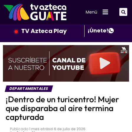
Menú
TV Azteca Play
¡Únete!
DEPARTAMENTALES
¡Dentro de un turicentro! Mujer
que disparaba al aire termina
capturada
Publicado
1 mes atrás
el
6 de julio de 2026