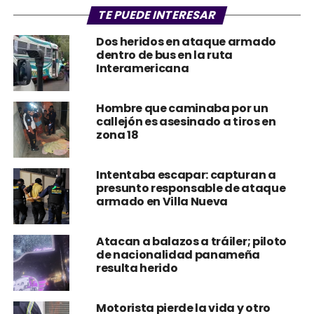
TE PUEDE INTERESAR
Dos heridos en ataque armado
dentro de bus en la ruta
Interamericana
Hombre que caminaba por un
callejón es asesinado a tiros en
zona 18
Intentaba escapar: capturan a
presunto responsable de ataque
armado en Villa Nueva
Atacan a balazos a tráiler; piloto
de nacionalidad panameña
resulta herido
Motorista pierde la vida y otro