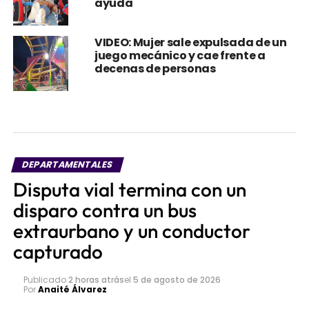
Hombre herido de bala llega a
estación de bomberos y pide
ayuda
VIDEO: Mujer sale expulsada de un
juego mecánico y cae frente a
decenas de personas
DEPARTAMENTALES
Disputa vial termina con un
disparo contra un bus
extraurbano y un conductor
capturado
Publicado
2 horas atrás
el
5 de agosto de 2026