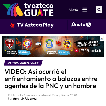
Menú
TV Azteca Play
¡Únete!
DEPARTAMENTALES
VIDEO: Así ocurrió el
enfrentamiento a balazos entre
agentes de la PNC y un hombre
Publicado
4 semanas atrás
el
7 de julio de 2026