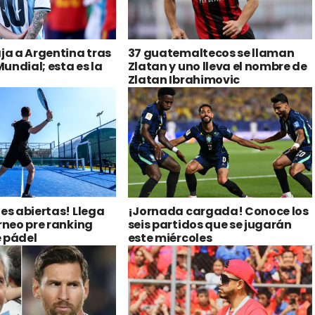
aja a Argentina tras
37 guatemaltecos se llaman
 Mundial; esta es la
Zlatan y uno lleva el nombre de
Zlatan Ibrahimovic
nes abiertas! Llega
¡Jornada cargada! Conoce los
orneo pre ranking
seis partidos que se jugarán
 pádel
este miércoles