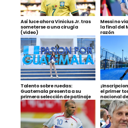
Así luce ahora Vinicius Jr. tras
Messi no vi
someterse a una cirugía
la final del
(video)
razón
Talento sobre ruedas:
¡Inscripcio
Guatemala presenta a su
el primer t
primera selección de patinaje
nacional de
artístico