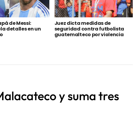
apá de Messi:
Juez dicta medidas de
la detalles en un
seguridad contra futbolista
o
guatemalteco por violencia
contra la mujer
Malacateco y suma tres