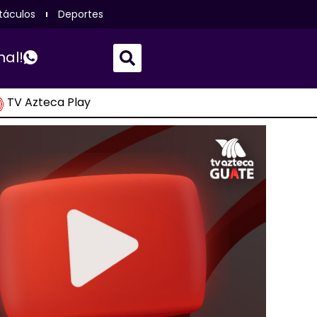
táculos
Deportes
nal!
TV Azteca Play