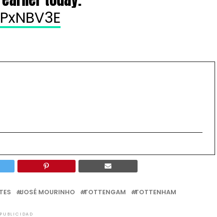
fPxNBV3E
TES
JOSÉ MOURINHO
TOTTENGAM
TOTTENHAM
PUBLICIDAD