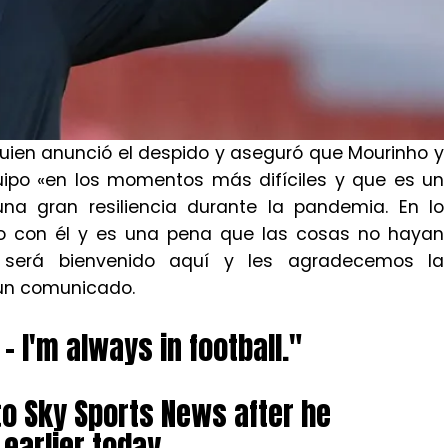
 quien anunció el despido y aseguró que Mourinho y
uipo «en los momentos más difíciles y que es un
una gran resiliencia durante la pandemia. En lo
o con él y es una pena que las cosas no hayan
 será bienvenido aquí y les agradecemos la
n un comunicado.
– I'm always in football."
o Sky Sports News after he
earlier today.