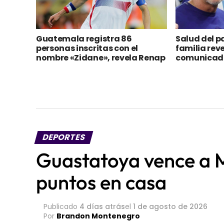
Guatemala registra 86
Salud del p
personas inscritas con el
familia reve
nombre «Zidane», revela Renap
comunicad
DEPORTES
Guastatoya vence a 
puntos en casa
Publicado
4 días atrás
el
1 de agosto de 2026
Por
Brandon Montenegro