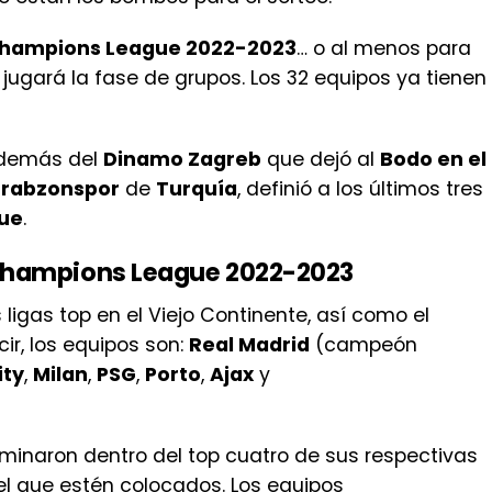
hampions League 2022-2023
… o al menos para
ugará la fase de grupos. Los 32 equipos ya tienen
además del
Dinamo Zagreb
que dejó al
Bodo en el
rabzonspor
de
Turquía
, definió a los últimos tres
ue
.
 Champions League 2022-2023
igas top en el Viejo Continente, así como el
ir, los equipos son:
Real Madrid
(campeón
ity
,
Milan
,
PSG
,
Porto
,
Ajax
y
minaron dentro del top cuatro de sus respectivas
 el que estén colocados. Los equipos