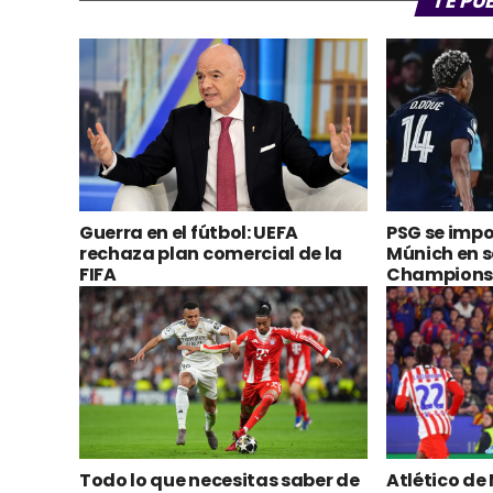
TE PU
Guerra en el fútbol: UEFA
PSG se impo
rechaza plan comercial de la
Múnich en s
FIFA
Champions
Todo lo que necesitas saber de
Atlético de