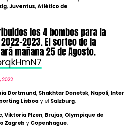
zig
,
Juventus
,
Atlético de
tribuidos los 4 bombos para la
2022-2023. El sorteo de la
izará mañana 25 de Agosto.
GorqkHmN7
, 2022
sia Dortmund
,
Shakhtar Donetsk
,
Napoli
,
Inter
porting Lisboa
y el
Salzburg
.
c
,
Viktoria Plzen
,
Brujas
,
Olympique de
o Zagreb
y
Copenhague
.