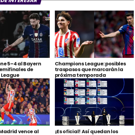
EDE INTERESAR
ne 5–4 al Bayern
Champions League: posibles
emifinales de
traspasos que marcarán la
 League
próxima temporada
 Madrid vence al
¡Es oficial! Así quedan los