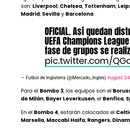
son:
Liverpool
,
Chelsea
,
Tottenham
,
Leip
Madrid
,
Sevilla
y
Barcelona
.
OFICIAL. Así quedan dis
UEFA Champions League 
fase de grupos se real
pic.twitter.com/Q
August 24
— Futbol de Inglaterra (@Mercado_Ingles)
Para el
Bombo 3
, los equipos son el
Borus
de Milán
,
Bayer Leverkusen
, el
Benfica
,
S
En el
Bombo 4
, estarán colocados el
Celti
Marsella
,
Maccabi Haifa
,
Rangers
,
Dinam