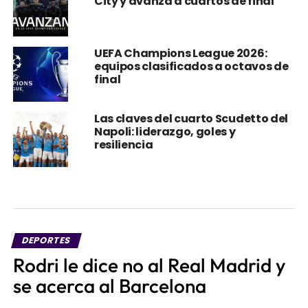
UEFA Champions League 2026:
equipos clasificados a octavos de
final
Las claves del cuarto Scudetto del
Napoli: liderazgo, goles y
resiliencia
DEPORTES
Rodri le dice no al Real Madrid y
se acerca al Barcelona
Publicado
58 minutos atrás
el
6 de agosto de 2026
Por
Brandon Montenegro