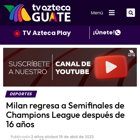
Menú
TV Azteca Play
¡Únete!
DEPORTES
Milan regresa a Semifinales de
Champions League después de
16 años
Publicado
3 años atrás
el
19 de abril de 2023
Por
Alejandro Díaz