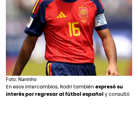
Foto: Naninho
En esos intercambios, Rodri también
expresó su
interés por regresar al fútbol español
y consultó
como sería recibido en un vestuario caracterizado
por la presencia de jóvenes talentos surgidos de La
Masía. Las respuestas obtenidas habrían sido
determinantes para reforzar su interés en vestir la
camiseta del conjunto catalán.
Finalmente, el volante llega respaldado por un gran