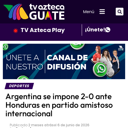
Menú
TV Azteca Play
¡Únete!
DEPORTES
Argentina se impone 2-0 ante
Honduras en partido amistoso
internacional
Publicado
2 meses atrás
el
6 de junio de 2026
Por
Redaccion