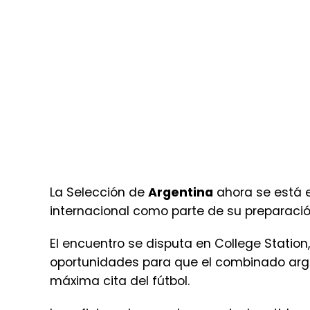
La Selección de
Argentina
ahora se está 
internacional como parte de su preparació
El encuentro se disputa en College Station
oportunidades para que el combinado arge
máxima cita del fútbol.
Los aficionados pueden seguir el partido 
transmisión en Facebook Live y
play.tvazt
Con la cuenta regresiva en marcha para e