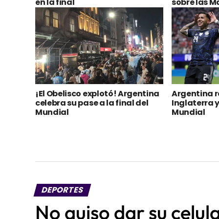
¡El Obelisco explotó! Argentina
Argentina 
celebra su pase a la final del
Inglaterra y
Mundial
Mundial
DEPORTES
No quiso dar su celula
brutal golpiza durant
Publicado
7 horas atrás
el
7 de agosto de 2026