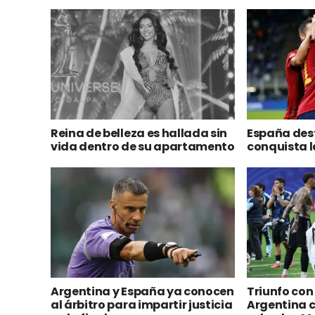
Reina de belleza es hallada sin
España des
vida dentro de su apartamento
conquista l
Argentina y España ya conocen
Triunfo con
al árbitro para impartir justicia
Argentina 
en la final
sobre las M