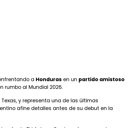
enfrentando a
Honduras
en un
partido amistoso
n rumbo al Mundial 2026.
, Texas, y representa una de las últimas
ntino afine detalles antes de su debut en la
a través de TV Azteca Guate, así como por la
ecaguate.com.
l Mundial 2026, Argentina busca aprovechar este