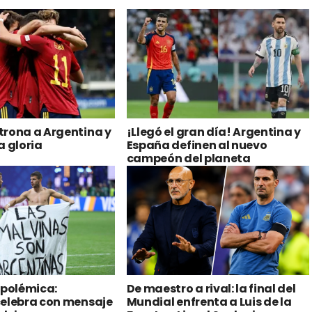
trona a Argentina y
¡Llegó el gran día! Argentina y
a gloria
España definen al nuevo
campeón del planeta
 polémica:
De maestro a rival: la final del
celebra con mensaje
Mundial enfrenta a Luis de la
alvinas
Fuente y Lionel Scaloni