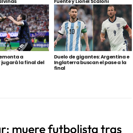
remonta a
Duelo de gigantes: Argentina e
 jugará la final del
Inglaterra buscan el pase a la
final
r: muere futbolista tras
e asalto