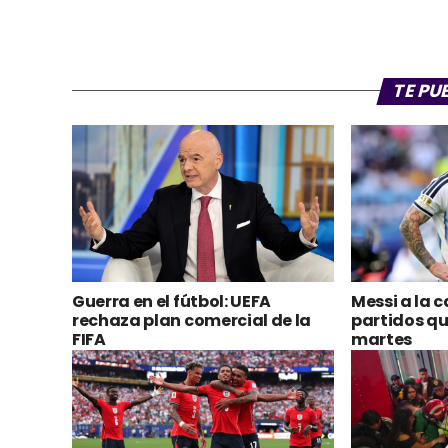
TE PU
Guerra en el fútbol: UEFA
Messi a la c
rechaza plan comercial de la
partidos qu
FIFA
martes