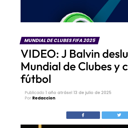
MUNDIAL DE CLUBES FIFA 2025
VIDEO: J Balvin deslu
Mundial de Clubes y 
fútbol
Publicado
1 año atrás
el
13 de julio de 2025
Por
Redaccion