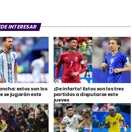
EDE INTERESAR
ancha: estos son los
¡De infarto! Estos son los tres
e se jugarán este
partidos a disputarse este
jueves