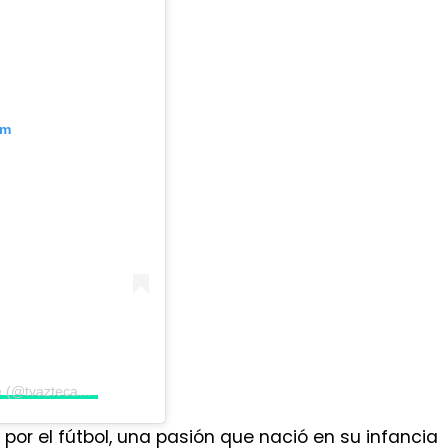
am
Una publicación compartida por Tv Azteca Guate (@tvaztecaguate)
 por el fútbol, una pasión que nació en su infancia