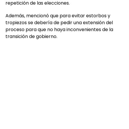
repetición de las elecciones.
Además, mencionó que para evitar estorbos y
tropiezos se debería de pedir una extensión del
proceso para que no haya inconvenientes de la
transición de gobierno.
Ante la petición, la magistrada presidente del TSE,
Irma Elizabeth Palencia, dijo que estarían analizando
la petición de los fiscales en el próximo pleno.
Indicó qué hay temas administrativos que aún están
pendientes por parte de los órganos electorales
temporales. Además, el magistrado Gabriel
Vladimir Aguilera, mencionó qué hay plazos ya
establecidos en el cronograma.
Con información de Rubén Lacan para Fuerza
Informativa Azteca.