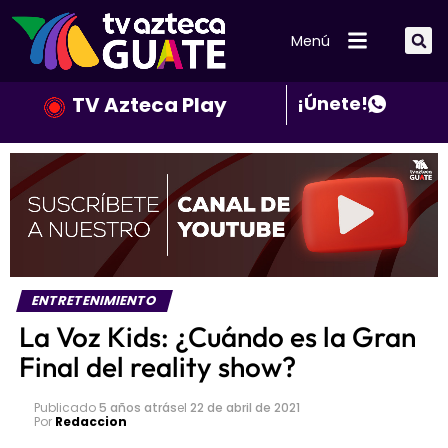
Menú
TV Azteca Play
¡Únete!
ENTRETENIMIENTO
La Voz Kids: ¿Cuándo es la Gran
Final del reality show?
Publicado
5 años atrás
el
22 de abril de 2021
Por
Redaccion