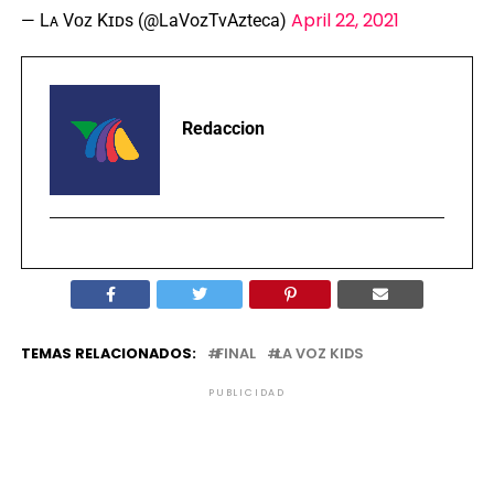
April 22, 2021
— Lᴀ Vᴏᴢ Kɪᴅs (@LaVozTvAzteca)
Redaccion
TEMAS RELACIONADOS:
FINAL
LA VOZ KIDS
PUBLICIDAD