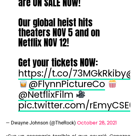
are ON SALE NOW!
Our global heist hits
theaters NOV 5 and on
Netflix NOV 12!
Get your tickets NOW:
https://t.co/73MGkRkiby
@
@FlynnPictureCo
@NetflixFilm
pic.twitter.com/rEmyCSE
October 28, 2021
— Dwayne Johnson (@TheRock)