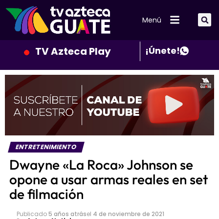
Menú
TV Azteca Play
¡Únete!
ENTRETENIMIENTO
Dwayne «La Roca» Johnson se
opone a usar armas reales en set
de filmación
Publicado
5 años atrás
el
4 de noviembre de 2021