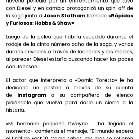
novena película por un enfrentamiento que tuvo
con Diesel y en cambio protagonizó un spin-off de
la saga junto a
Jason Statham
llamado
«Rápidos
y Furiosos: Hobbs & Shaw»
.
Luego de la pelea que habría sucedido durante el
rodaje de la cinta número ocho de la saga, y varios
dardos enviados a través de las redes y los medios,
al parecer Diesel estaría buscando hacer las paces
con Johnson.
El actor que interpreta a «Domic Toretto» le ha
dedicado un posteo a través de su cuenta
de
Instagram
a su compañero de elenco
pidiéndole que vuelva para darle un cierre a la
historia.
«Mi hermano pequeño Dwayne … ha llegado el
momento», comienza el mensaje. “El mundo espera
el final de Fast 10. Como sabes, mis hijos se refieren