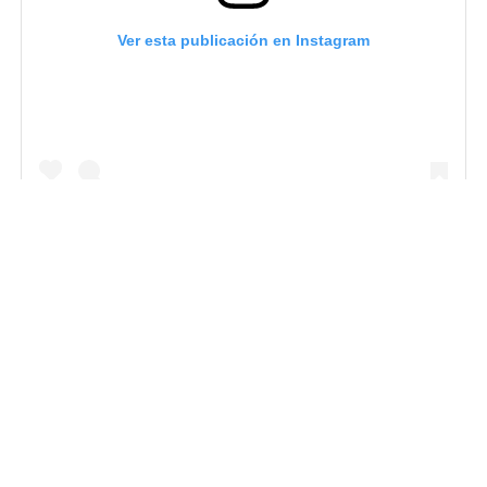
Ver esta publicación en Instagram
Una publicación compartida por Jogo (@jogolatam)