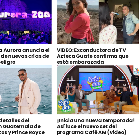
a Aurora anuncia el
VIDEO: Exconductora de TV
de nuevas crías de
Azteca Guate confirma que
peligro
está embarazada
detalles del
¡Inicia una nueva temporada!
en Guatemala de
Así luce el nuevo set del
os y Prince Royce
programa Café AM (video)