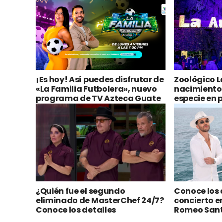
¡Es hoy! Así puedes disfrutar de
Zoológico L
«La Familia Futbolera», nuevo
nacimiento 
programa de TV Azteca Guate
especie en 
¿Quién fue el segundo
Conoce los 
eliminado de MasterChef 24/7?
concierto 
Conoce los detalles
Romeo Sant