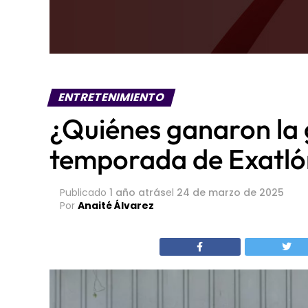
ENTRETENIMIENTO
¿Quiénes ganaron la g
temporada de Exatló
Publicado
1 año atrás
el
24 de marzo de 2025
Por
Anaité Álvarez