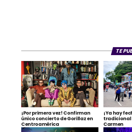
TE PU
¡Por primera vez! Confirman
¡Ya hay fec
único concierto de Gorillaz en
tradicional 
Centroamérica
Carmen