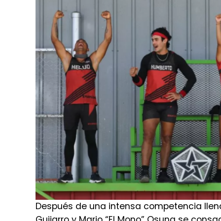
Después de una intensa competencia llena 
Guijarro y Mario “El Mono” Osuna se consa