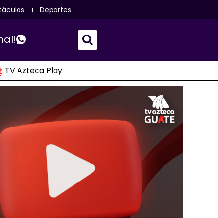
táculos
Deportes
nal!
TV Azteca Play