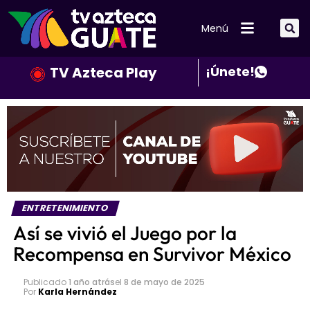
Menú
TV Azteca Play
¡Únete!
ENTRETENIMIENTO
Así se vivió el Juego por la
Recompensa en Survivor México
Publicado
1 año atrás
el
8 de mayo de 2025
Por
Karla Hernández