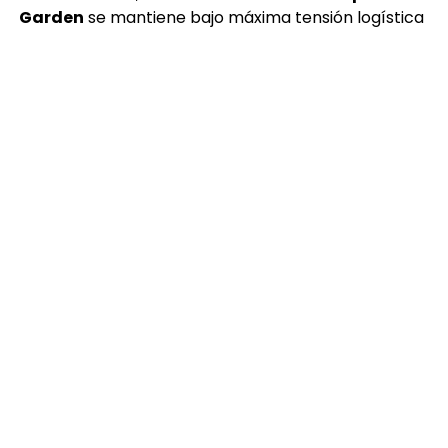
Garden
se mantiene bajo máxima tensión logística
y de seguridad, con un operativo reforzado desde la
cena de ensayo previa y advertencias de
autoridades sobre posibles amenazas en eventos
de gran magnitud.
Finalmente, Personas se concentran en los
alrededores con la esperanza de captar algún
detalle de lo que ya se perfila como uno de los
eventos más comentados del entretenimiento
internacional.
Brandon Montenegro