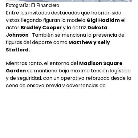
Fotografía: El Financiero
Entre los invitados destacados que habrían sido
vistos llegando figuran la modelo
Gigi Hadidm
el
actor
Bradley Cooper
y la actriz
Dakota
Johnson
. También se menciona la presencia de
figuras del deporte como
Matthew y Kelly
Stafford.
Mientras tanto, el entorno del
Madison Square
Garden
se mantiene bajo máxima tensión logística
y de seguridad, con un operativo reforzado desde la
cena de ensayo previa y advertencias de
autoridades sobre posibles amenazas en eventos
de gran magnitud.
Finalmente, Personas se concentran en los
alrededores con la esperanza de captar algún
detalle de lo que ya se perfila como uno de los
eventos más comentados del entretenimiento