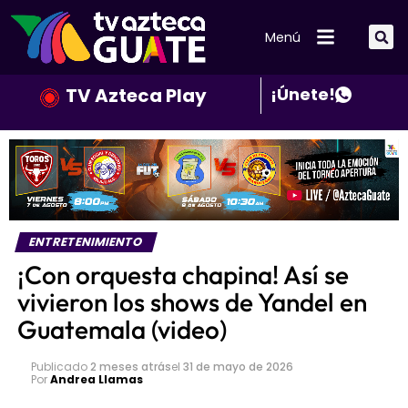
Menú
TV Azteca Play
¡Únete!
ENTRETENIMIENTO
¡Con orquesta chapina! Así se
vivieron los shows de Yandel en
Guatemala (video)
Publicado
2 meses atrás
el
31 de mayo de 2026
Por
Andrea Llamas