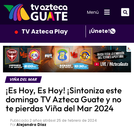
Menú
TV Azteca Play
¡Únete!
VIÑA DEL MAR
¡Es Hoy, Es Hoy! ¡Sintoniza este
domingo TV Azteca Guate y no
te pierdas Viña del Mar 2024
Publicado
2 años atrás
el
25 de febrero de 2024
Por
Alejandro Díaz