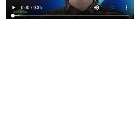
Anaité Álvarez
TEMAS RELACIONADOS:
GAVIOTA DE PLATA Y ORO
PAULO LONDRA
PORTADA
VIÑA DEL MAR 2026
PUBLICIDAD