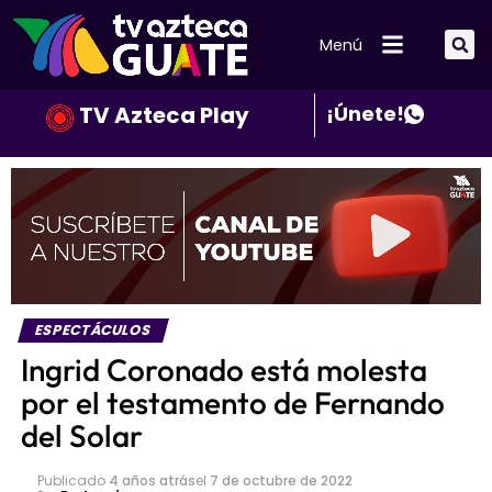
Menú
TV Azteca Play
¡Únete!
ESPECTÁCULOS
Ingrid Coronado está molesta
por el testamento de Fernando
del Solar
Publicado
4 años atrás
el
7 de octubre de 2022