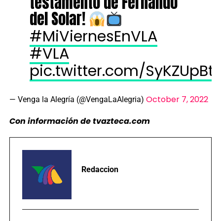
testamento de Fernando
del Solar!
#MiViernesEnVLA
#VLA
pic.twitter.com/SyKZUpB
October 7, 2022
— Venga la Alegría (@VengaLaAlegria)
Con información de tvazteca.com
Redaccion