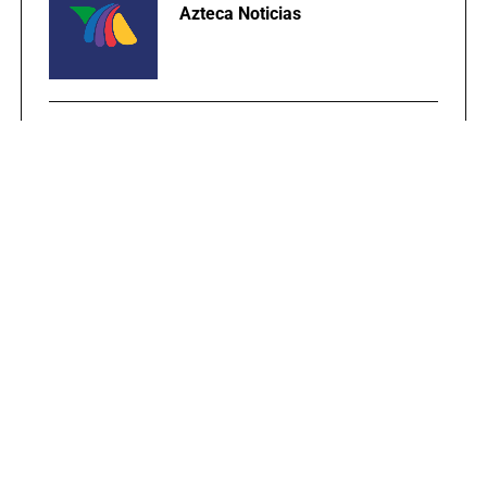
Azteca Noticias
TEMAS RELACIONADOS:
EMMA CORONEL
JAQUÍN EL CHAPO GUZMÁN
PORTADA
PUBLICIDAD