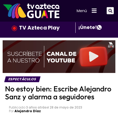
Menú
TV Azteca Play
¡Únete!
ESPECTÁCULOS
No estoy bien: Escribe Alejandro
Sanz y alarma a seguidores
Publicado
3 años atrás
el
28 de mayo de 2023
Por
Alejandro Díaz