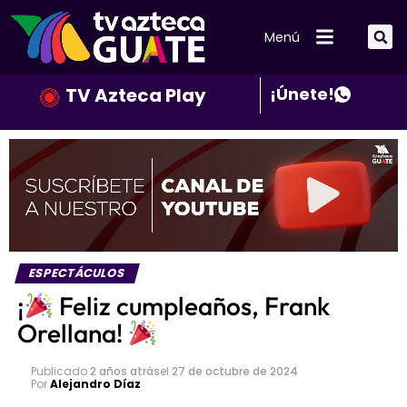
Menú
TV Azteca Play
¡Únete!
ESPECTÁCULOS
¡
Feliz cumpleaños, Frank
Orellana!
Publicado
2 años atrás
el
27 de octubre de 2024
Por
Alejandro Díaz