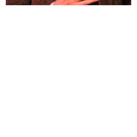
Foto: Ministerio de Cultura y Deportes
Compartió escenario con destacadas figuras como:
Vicky Carr, Marco Antonio Muñiz, María
Conchita Alonso, Fabiola Roudha, Lucha Villa y
Malacates Trébol Shop
.
Según información en redes sociales, Roberto
falleció a causa de una
enfermedad
que padecía
desde hace varios años. Amigos y familiares
compartieron mensajes de despedida al músico.