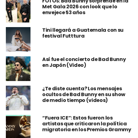
FOTOS: Bad Bunny sorprende en la
Met Gala 2026 con look que lo
envejece 53 años
Tini llegará a Guatemala con su
festival Futttura
Así fue el concierto de Bad Bunny
en Japón (Video)
¿Te diste cuenta? Los mensajes
ocultos de Bad Bunny en su show
de medio tiempo (videos)
“Fuera ICE”: Estos fueron los
artistas que criticaron la política
migratoria en los Premios Grammy