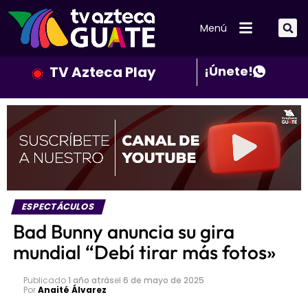
Menú
TV Azteca Play
¡Únete!
ESPECTÁCULOS
Bad Bunny anuncia su gira
mundial “Debí tirar más fotos»
Publicado
1 año atrás
el
6 de mayo de 2025
Por
Anaité Álvarez