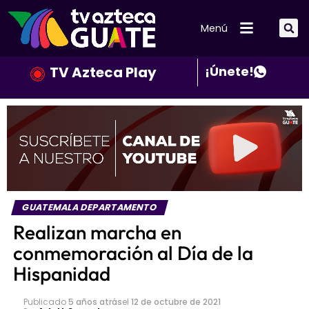
Menú
TV Azteca Play
¡Únete!
GUATEMALA DEPARTAMENTO
Realizan marcha en
conmemoración al Día de la
Hispanidad
Publicado
5 años atrás
el
12 de octubre de 2021