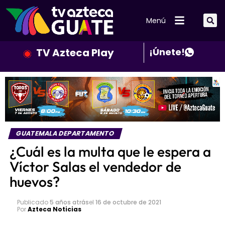
Menú
TV Azteca Play
¡Únete!
GUATEMALA DEPARTAMENTO
¿Cuál es la multa que le espera a
Víctor Salas el vendedor de
huevos?
Publicado
5 años atrás
el
16 de octubre de 2021
Por
Azteca Noticias