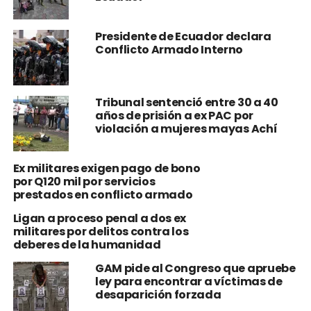
Presidente de Ecuador declara
Conflicto Armado Interno
Tribunal sentenció entre 30 a 40
años de prisión a ex PAC por
violación a mujeres mayas Achí
Ex militares exigen pago de bono
por Q120 mil por servicios
prestados en conflicto armado
Ligan a proceso penal a dos ex
militares por delitos contra los
deberes de la humanidad
GAM pide al Congreso que apruebe
ley para encontrar a víctimas de
desaparición forzada