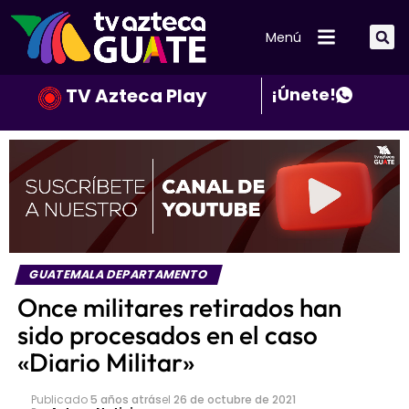
Menú
TV Azteca Play
¡Únete!
GUATEMALA DEPARTAMENTO
Once militares retirados han
sido procesados en el caso
«Diario Militar»
Publicado
5 años atrás
el
26 de octubre de 2021