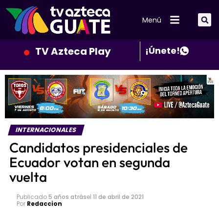
Menú
TV Azteca Play
¡Únete!
INTERNACIONALES
Candidatos presidenciales de
Ecuador votan en segunda
vuelta
Publicado
5 años atrás
el
11 de abril de 2021
Por
Redaccion