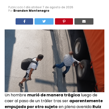
Publicado
1 día atrás
el
7 de agosto de 2026
Por
Brandon Montenegro
Un hombre
murió de manera trágica
luego de
caer al paso de un tráiler tras ser
aparentemente
empujado por otro sujeto
en plena avenida
Ruiz