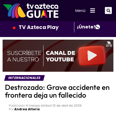
Menú
TV Azteca Play
¡Únete!
INTERNACIONALES
Destrozado: Grave accidente en
frontera deja un fallecido
Publicado
4 meses atrás
el
10 de abril de 2026
Por
Andrea Alterio