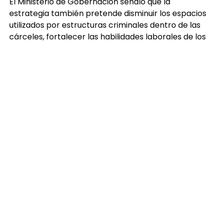
El Ministerio de Gobernación señaló que la
estrategia también pretende disminuir los espacios
utilizados por estructuras criminales dentro de las
cárceles, fortalecer las habilidades laborales de los
privados de libertad y facilitar su proceso de
reinserción mediante el régimen progresivo
penitenciario.
Con información de Ashley Monzón para Azteca
Noticias.