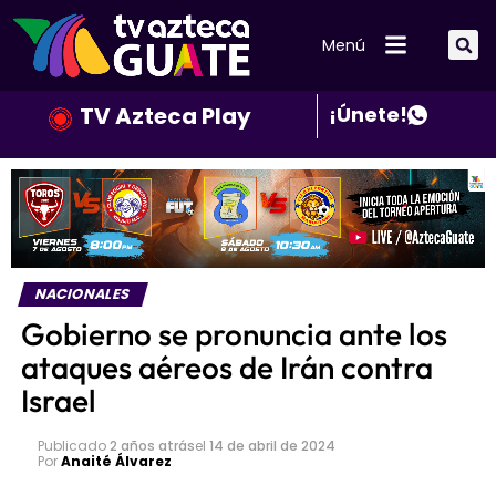
Menú
TV Azteca Play
¡Únete!
NACIONALES
Gobierno se pronuncia ante los
ataques aéreos de Irán contra
Israel
Publicado
2 años atrás
el
14 de abril de 2024