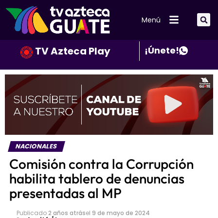
Menú
TV Azteca Play
¡Únete!
NACIONALES
Comisión contra la Corrupción
habilita tablero de denuncias
presentadas al MP
Publicado
2 años atrás
el
9 de mayo de 2024