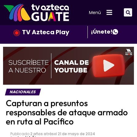
Menú
TV Azteca Play
¡Únete!
NACIONALES
Capturan a presuntos
responsables de ataque armado
en ruta al Pacífico
Publicado
2 años atrás
el
21 de mayo de 2024