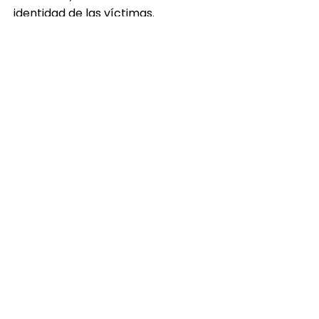
identidad de las víctimas.
Brandon Montenegro
TEMAS RELACIONADOS:
ATAQUE ARMADO
DOS MUERTOS
PORTADA
UN HERIDO
PUBLICIDAD