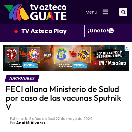
Menú
TV Azteca Play
¡Únete!
NACIONALES
FECI allana Ministerio de Salud
por caso de las vacunas Sputnik
V
Publicado
2 años atrás
el
22 de mayo de 2024
Por
Anaité Álvarez