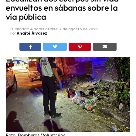
envueltos en sábanas sobre la
vía pública
Publicado
4 horas atrás
el
7 de agosto de 2026
Por
Anaité Álvarez
Foto: Bomberos Voluntarios