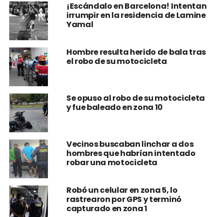
¡Escándalo en Barcelona! Intentan
irrumpir en la residencia de Lamine
Yamal
Hombre resulta herido de bala tras
el robo de su motocicleta
Se opuso al robo de su motocicleta
y fue baleado en zona 10
Vecinos buscaban linchar a dos
hombres que habrían intentado
robar una motocicleta
Robó un celular en zona 5, lo
rastrearon por GPS y terminó
capturado en zona 1